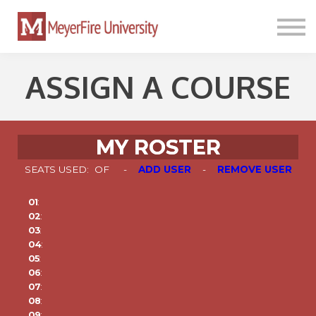
PATHWAYS
TOOLKIT
PRICING
ASSIGN A COURSE
SIGN IN
MY ROSTER
SEATS USED:
OF
-
ADD USER
-
REMOVE USER
01
:
02
:
03
:
04
:
05
:
06
:
07
:
08
:
09
: